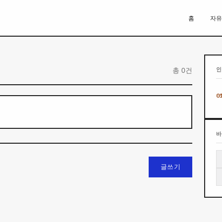
홈
자
총 0건
글쓰기